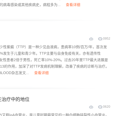
的病毒感染或其他疾病史，病程多为...
查看详细
0
952
少性紫癜（TTP）是一种少见血液病，患病率10例/百万/年，首次发
0%发生于儿童和青少年。TTP主要与自身免疫有关，亦有遗传性
，女性患者2倍于男性，死亡率10%-20%。过去20年里TTP最大进展是
TS13的作用，加深了对TTP发病机制理解，改善了疾病的诊断与治疗。
BLOOD杂志发文...
查看详细
在治疗中的地位
0
620
SP)又称IgA血管炎，是儿童时期最常见的一种白细胞碎裂性小血管炎。