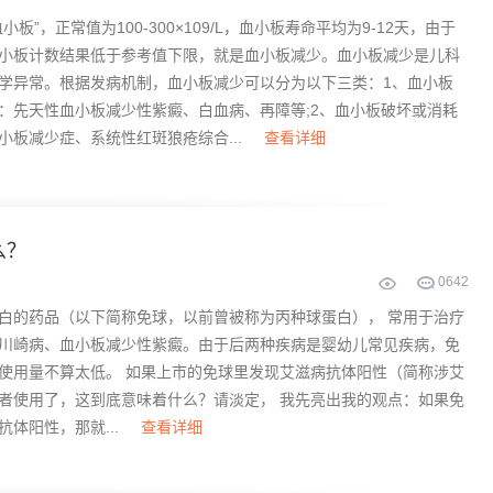
小板”，正常值为100-300×109/L，血小板寿命平均为9-12天，由于
小板计数结果低于参考值下限，就是血小板减少。血小板减少是儿科
学异常。根据发病机制，血小板减少可以分为以下三类：1、血小板
：先天性血小板减少性紫癜、白血病、再障等;2、血小板破坏或消耗
小板减少症、系统性红斑狼疮综合...
查看详细
么？
0
642
白的药品（以下简称免球，以前曾被称为丙种球蛋白）， 常用于治疗
川崎病、血小板减少性紫癜。由于后两种疾病是婴幼儿常见疾病，免
使用量不算太低。 如果上市的免球里发现艾滋病抗体阳性（简称涉艾
者使用了，这到底意味着什么？请淡定， 我先亮出我的观点：如果免
体阳性，那就...
查看详细