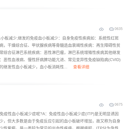
0
635
小板减少;继发的免疫血小板减少：自身免疫性疾病如：系统性红斑
病，干燥综合征、甲状腺疾病等骨髓造血衰竭性疾病：再生障碍性贫
常综合征淋巴系统疾病：恶性淋巴瘤，淋巴系统增殖性疾病其他继发
：恶性血液病、慢性肝病脾功能亢进、常见变异性免疫缺陷病(CVID)
的继发性血小板减少，血小板消耗性...
查看详细
0
675
免疫性血小板减少症呢?A：免疫性血小板减少症(ITP)是无明显诱因
少，但大多数是由于免疫反应引起的血小板破坏增加，故又称为自身
少性紫癜。是一类较为常见的出血性疾病。根据病程，ITP分为急性