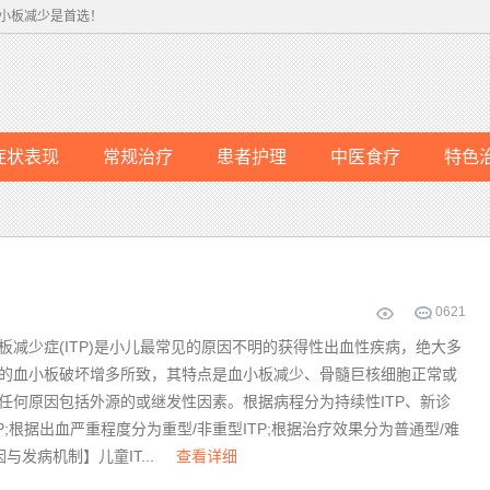
小板减少是首选！
症状表现
常规治疗
患者护理
中医食疗
特色
0
621
板减少症(ITP)是小儿最常见的原因不明的获得性出血性疾病，绝大多
的血小板破坏增多所致，其特点是血小板减少、骨髓巨核细胞正常或
任何原因包括外源的或继发性因素。根据病程分为持续性ITP、新诊
ITP;根据出血严重程度分为重型/非重型ITP;根据治疗效果分为普通型/难
与发病机制】儿童IT...
查看详细