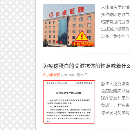
人体血液里的“血
多种原因导致血
临床常见的血液
生成减少或障碍
过多：免疫性血
免疫球蛋白的艾滋抗体阳性意味着什
血小板常识
| 2019年3月25日
静注人免疫球蛋
免疫缺陷病以及
球在婴幼儿里的
免球），并被患
球里发现艾滋病抗