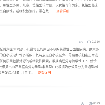
。急性型多见于儿童，慢性型较常见，以女性青年为多。急性型临床
呈自限性，或经积极治疗，常在数...
查看详细
0
1316
板减少症(ITP)是小儿最常见的原因不明的获得性出血性疾病，绝大多
的血小板破坏增多所致，其特点是血小板减少、骨髓巨核细胞正常或
任何原因包括外源的或继发性因素。根据病程分为持续性ITP、新诊
ITP;根据出血严重程度分为重型/非重型ITP;根据治疗效果分为普通型/难
与发病机制】儿童IT...
查看详细
0
693