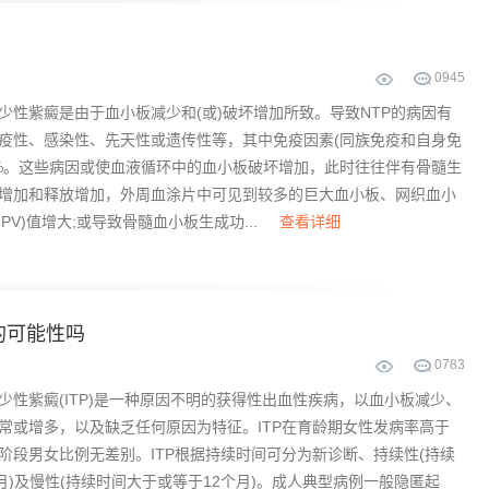
0
945
少性紫癜是由于血小板减少和(或)破坏增加所致。导致NTP的病因有
疫性、感染性、先天性或遗传性等，其中免疫因素(同族免疫和自身免
30%。这些病因或使血液循环中的血小板破坏增加，此时往往伴有骨髓生
增加和释放增加，外周血涂片中可见到较多的巨大血小板、网织血小
PV)值增大;或导致骨髓血小板生成功...
查看详细
的可能性吗
0
783
少性紫癜(ITP)是一种原因不明的获得性出血性疾病，以血小板减少、
常或增多，以及缺乏任何原因为特征。ITP在育龄期女性发病率高于
阶段男女比例无差别。ITP根据持续时间可分为新诊断、持续性(持续
个月)及慢性(持续时间大于或等于12个月)。成人典型病例一般隐匿起