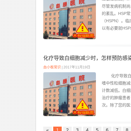
尽管发病机制尚
的紊乱。HSP
（HSPN）。临床
以有必要就HSP
化疗导致白细胞减少时，怎样预防感
血小板常识
| 2017年11月19日
化疗导致白细胞
嗜中性粒细胞减少
计数减低。白细
治疗的肿瘤患者
次。除了您的医生
«
1
2
3
4
5
6
7
8