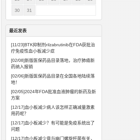
30
31
最近发表
[11/23]
BTK抑制剂rilzabrutinib在FDA获批治
疗免疫性血小板减少症
[02/08]
新版医保药品目录落地，治疗肺癌新
药纳入报销
[02/06]
新版医保药品目录在全国各地陆续落
地！
[02/05]
2024年FDA批准血液肿瘤的新药及新
方案
[12/17]
血小板减少病人该怎样正确减量激素
用药呢？
[12/17]
血小板减少？有可能是免疫系统出了
问题
[12/17]
血小板减少竟与幽门螺旋杆菌有关，