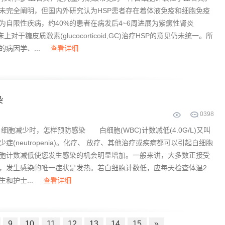
未完全阐明，但国内外研究认为HSP患者存在着体液免疫和细胞免疫
常为自限性疾病，约40%的患者在病发后4~6周进展为紫癜性肾炎
上对于糖皮质激素(glucocorticoid,GC)治疗HSP的意见仍未统一。所
的病因学、...
查看详细
染
0
398
减少时，怎样预防感染 白细胞(WBC)计数减低(4.0G/L)又叫
症(neutropenia)。化疗、 放疗、其他治疗或疾病都可以引起白细胞
胞计数减低使您发生感染的机会明显增加。一般来讲，大多数正接受
，发生感染的唯一症状是发热。若白细胞计数低，应每天检查体温2
和护士...
查看详细
9
10
11
12
13
14
15
»