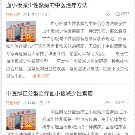
血小板减少性紫癜的中医治疗方法
0
575
特色治疗
| 2014年12月18日
血小板减少性紫癜的中医治疗方法原发性
血小板减少性紫癜属于一种疑难病，那么原发
性血小板减少性紫癜有哪些症状表现呢，应该
如何治疗呢?对于这些患者非常关注的问题，无极红十字血康医院
专家再这里为大家做了详细介绍，希望可以帮助大家。 原发性
血小板减少性紫癜分型 原发性血小板减少性紫癜是一种免疫性
综合病征，是常见的出血性疾病，常见症状以皮肤、粘膜下及其他
部位出血...
查看详细
中医辨证分型治疗血小板减少性紫癜
0
633
特色治疗
| 2014年12月13日
中医辨证分型治疗血小板减少性紫癜 血小
板减少性紫癜是一种血液疾病，由于机体免疫
机制引起血小板减少的一种疾病。主要临床表
现为皮肤粘膜出血和内脏出血，中医根据临床表现、发病年龄、血