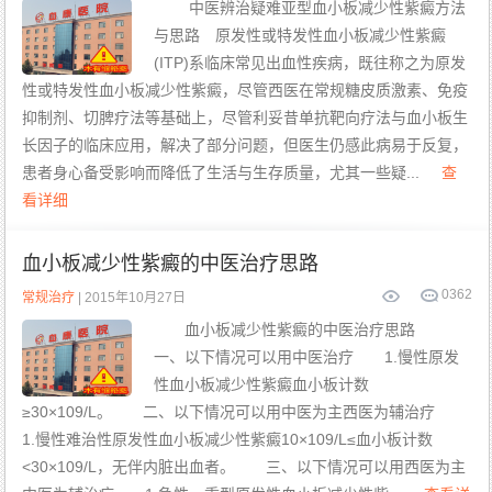
板
中医辨治疑难亚型血小板减少性紫癜方法
减
少
与思路 原发性或特发性血小板减少性紫癜
康
的
复
治
案
疗
(ITP)系临床常见出血性疾病，既往称之为原发
例
病
性或特发性血小板减少性紫癜，尽管西医在常规糖皮质激素、免疫
因
抑制剂、切脾疗法等基础上，尽管利妥昔单抗靶向疗法与血小板生
长因子的临床应用，解决了部分问题，但医生仍感此病易于反复，
患者身心备受影响而降低了生活与生存质量，尤其一些疑...
查
看详细
血小板减少性紫癜的中医治疗思路
0
362
常规治疗
| 2015年10月27日
血小板减少性紫癜的中医治疗思路
一、以下情况可以用中医治疗 1.慢性原发
性血小板减少性紫癜血小板计数
≥30×109/L。 二、以下情况可以用中医为主西医为辅治疗
1.慢性难治性原发性血小板减少性紫癜10×109/L≤血小板计数
<30×109/L，无伴内脏出血者。 三、以下情况可以用西医为主