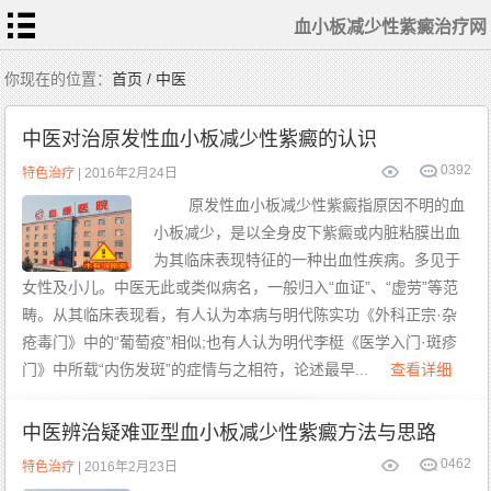
血小板减少性紫癜治疗网
首
你现在的位置：
首页 / 中医
页
血
小
中医对治原发性血小板减少性紫癜的认识
板
常
识
0
392
相
特色治疗
| 2016年2月24日
关
检
原发性血小板减少性紫癜指原因不明的血
查
症
小板减少，是以全身皮下紫癜或内脏粘膜出血
状
表
现
为其临床表现特征的一种出血性疾病。多见于
常
规
女性及小儿。中医无此或类似病名，一般归入“血证”、“虚劳”等范
治
疗
畴。从其临床表现看，有人认为本病与明代陈实功《外科正宗·杂
患
者
疮毒门》中的“葡萄疫”相似;也有人认为明代李梃《医学入门·斑疹
护
理
门》中所载“内伤发斑”的症情与之相符，论述最早...
查看详细
中
医
食
疗
特
中医辨治疑难亚型血小板减少性紫癜方法与思路
色
治
疗
0
462
特色治疗
| 2016年2月23日
血
小