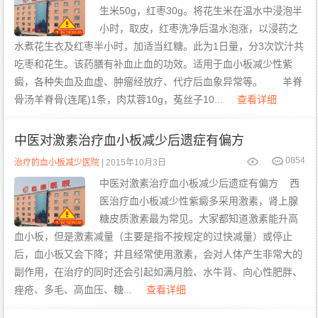
生米50g，红枣30g。将花生米在温水中浸泡半
小时，取皮，红枣洗净后温水泡涨，以浸药之
水煮花生衣及红枣半小时，加适当红糖。此为1日量，分3次饮汁共
吃枣和花生。该药膳有补血止血的功效。适用于血小板减少性紫
癜，各种失血及血虚、肿瘤经放疗、代疗后血象异常等。 羊脊
骨汤羊脊骨(连尾)1条，肉苁蓉10g，菟丝子10...
查看详细
中医对激素治疗血小板减少后遗症有偏方
0
854
治疗的血小板减少医院
| 2015年10月3日
中医对激素治疗血小板减少后遗症有偏方 西
医治疗血小板减少性紫癜多采用激素，肾上腺
糖皮质激素最为常见。大家都知道激素能升高
血小板，但是激素减量（主要是指不按规定的过快减量）或停止
后，血小板又会下降；并且经常使用激素，会对人体产生非常大的
副作用，在治疗的同时还会引起如满月脸、水牛背、向心性肥胖、
痤疮、多毛、高血压、糖...
查看详细