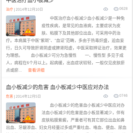
中医治疗血小板减少
0
628
治疗
| 2014年12月10日
中医治疗血小板减少血小板减少是一种免
疫性疾病，是常见的血液病，主要症状为皮
肤、粘膜下及其他部位出血，可采用中药治
疗。本病属于中医“紫斑”、“血证”范畴，多由于热毒炽盛，迫血妄
行，日久可导致肝肾阴虚或脾肾阳虚，中医采取辨证治疗，效果更
为理想。 血小板减少可分为急慢性 一、慢性型 多见于成
人，病程在6个月以上。起病缓，出血症状较轻，一般仅见皮肤瘀
点或瘀...
查看详细
血小板减少的危害 血小板减少中医应对办法
0
746
危害
| 2014年12月5日
血小板减少的危害血小板减少中医应对办
法血小板减少的危害是血小板显著减少，伴有
皮肤粘膜紫癜，严重者可有其它部位出血如鼻
出血、牙龈渗血、妇女月经量过多或严重吐血、咯血、便血、尿血