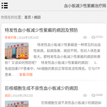
血小板减少性紫癜治疗网
首
你现在的位置：
首页 / 病因
页
血
小
特发性血小板减少性紫癜的病因及预防
板
常
识
0
703
相
患者护理
| 2016年3月24日
关
检
特发性血小板减少性紫癜是一种常见的出血
查
症
性疾病，起病隐袭、病因不明，但对人体危害
状
表
现
极大。那特发性血小板减少性紫癜的病因有哪
常
规
些？又该如何预防呢？ 特发性血小板减少性紫癜的病因： 1．
治
疗
免疫因素ITP患者中，NK细胞的数目正常但其活性降低，它与ITP
患
者
患者...
查看详细
护
理
中
医
食
巨核细胞生成不良性血小板减少的病因
疗
特
色
0
488
病因
| 2016年2月22日
治
疗
巨核细胞生成不良性血小板减少的病因如
血
小