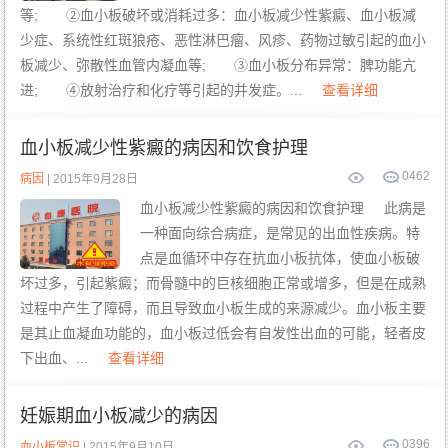
等; ②血小板破坏或消耗过多：血小板减少性紫癜、血小板减
少症、系统性红斑狼疮、恶性淋巴瘤、风疹、药物过敏引起的血小
板减少、弥散性血管内凝血等; ③血小板分布异常：脾功能亢
进; ④放射治疗和化疗等引起的并发症。...
查看详细
血小板减少性紫癜的病因和饮食护理
0
462
病因
| 2015年9月28日
血小板减少性紫癜的病因和饮食护理 此病是
一种面向综合病症，是常见的出血性疾病。特
点是血循环中存在抗血小板抗体，使血小板破
坏过多，引起紫癜；而骨髓中的巨核细胞正常或增多，但是在成熟
过程中产生了障碍，而且导致血小板生成的来源减少。血小板主要
是其止血凝血功能的，血小板过低会有自发性出血的可能，轻者皮
下出血、...
查看详细
妊娠期血小板减少的病因
0
396
血小板常识
| 2015年9月10日