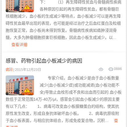
板
下： （1）再生障碍性贫血与骨髓病性疾病
减
少
各种原因引起的再生障碍性贫血，都有骨髓巨
康
的
复
治
案
疗
核细胞减少，血小板的生成减少等特点，血小板减少可以是再生障
例
病
碍性贫血最早出现的表现，也可能是经过治疗之后血红蛋白及粒细
因
胞恢复正常，血小板尚未得到恢复。骨髓病性疾病如癌肿浸润骨
髓，大多为肿瘤细胞损害巨核细胞，因此血小板生成减少。以...
查看详细
感冒、药物引起血小板减少的病因
0
886
病因
| 2015年12月23日
专家介绍，血小板减少是由于血小板数量
减少(血小板减少症)或功能减退(血小板功能不
全)导致止血栓形成不良和出血而引起的.血小板
数低于正常范围14万-40万/μl，感冒会引起血小板减少的原因主要
有以下几点： 1、病毒可改变血小板膜糖蛋白的结构，使其抗
原性发生改变，形成自身抗体破坏血小板。 2、病毒抗原吸附
于血小板表面，与相应抗体结合，形成免疫复合物，沉积...
查