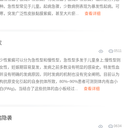
种。急性型常见于儿童。起病急骤，少数病例表现为暴发性起病。可
寒，突发广泛性皮肤黏膜紫癜，甚至大片瘀...
查看详细
状
0
511
少性紫癜可以分为急性型和慢性型，急性型多发于儿童身上;慢性型则
女性，妊娠期容易复发，发病之前多数没有明显的感染史。特发性血
并没有明确的发病原因，同时发病的机制也没有完全阐明。目前认为
构抗原变化引起的自身抗体所致，80%~90%患者可测到体内有血小
(PAIg)。当结合了这些抗体的血小板经过...
查看详细
病隐袭
0
634