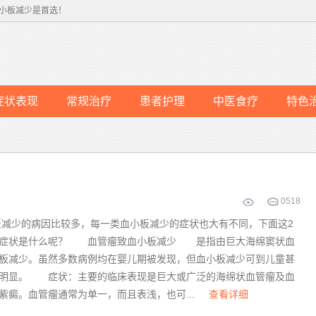
小板减少是首选！
症状表现
常规治疗
患者护理
中医食疗
特色
0
518
少的病因比较多，每一类血小板减少的症状也大有不同，下面这2
的症状是什么呢？ 血管瘤致血小板减少 是指由巨大海绵窦状血
板减少。虽然多数病例均在婴儿期被发现，但血小板减少可到儿童甚
得明显。 症状：主要的临床表现是巨大或广泛的海绵状血管瘤及血
紫癜。血管瘤通常为单一，而且表浅，也可...
查看详细