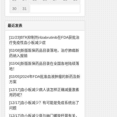
30
31
最近发表
[11/23]
BTK抑制剂rilzabrutinib在FDA获批治
疗免疫性血小板减少症
[02/08]
新版医保药品目录落地，治疗肺癌新
药纳入报销
[02/06]
新版医保药品目录在全国各地陆续落
地！
[02/05]
2024年FDA批准血液肿瘤的新药及新
方案
[12/17]
血小板减少病人该怎样正确减量激素
用药呢？
[12/17]
血小板减少？有可能是免疫系统出了
问题
[12/17]
血小板减少竟与幽门螺旋杆菌有关，