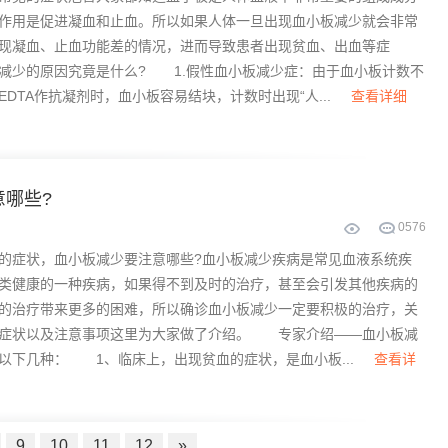
作用是促进凝血和止血。所以如果人体一旦出现血小板减少就会非常
现凝血、止血功能差的情况，进而导致患者出现贫血、出血等症
少的原因究竟是什么? 1.假性血小板减少症：由于血小板计数不
DTA作抗凝剂时，血小板容易结块，计数时出现“人...
查看详细
哪些?
0
576
症状，血小板减少要注意哪些?血小板减少疾病是常见血液系统疾
类健康的一种疾病，如果得不到及时的治疗，甚至会引发其他疾病的
的治疗带来更多的困难，所以确诊血小板减少一定要积极的治疗，关
的症状以及注意事项这里为大家做了介绍。 专家介绍——血小板减
以下几种： 1、临床上，出现贫血的症状，是血小板...
查看详
9
10
11
12
»