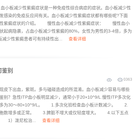
小板减少性紫癜症状是一种免疫性综合病症的症状。血小板减少性
发感染的免疫反应间有关。血小板减少性紫癜症状都有哪些呢?下面
少性紫癜症状的介绍。 慢性血小板减少性紫癜症状： 慢性血小
状起病隐袭，占血小板减少性紫癜的80%，女性为男性的3-4倍，多为
小板减少性紫癜患者可有持续性出...
查看详细
何鉴别
0
363
现皮下出血，紫斑。多与磕碰造成的所混淆。血小板减少容易与哪些
别？急性ITP血小板明显减少，通常小于20×10^9/L.慢性ITP多次化
为30～80×10^9/L。 1.多次化验检查血小板计数减少。 2.
胞数增多或正常。 3.脾脏不增大或仅轻度增大。 4.以下五点
 1）泼尼松治...
查看详细