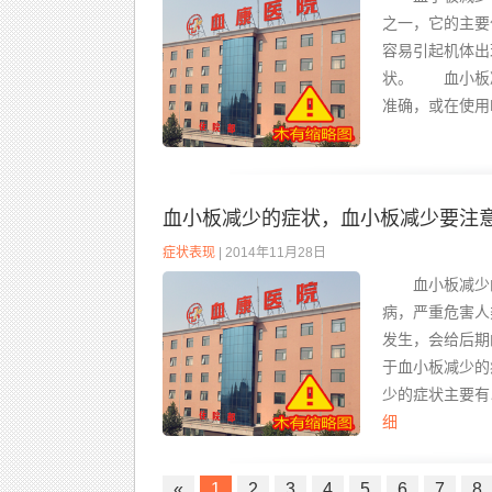
之一，它的主要
容易引起机体出
状。 血小板减
准确，或在使用E
血小板减少的症状，血小板减少要注意
症状表现
| 2014年11月28日
血小板减少的
病，严重危害人
发生，会给后期
于血小板减少
少的症状主要有
细
«
1
2
3
4
5
6
7
8