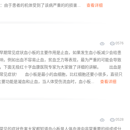
：由于患者的机体受到了该病严重的的损害...
查看详细
0
576
期常见症状血小板的主要作用是止血，如果发生血小板减少会给患
响，例如出血不容易止血，贫血乏力等表现，最为严重的可能会导致
命，下面无极红十字血康医院专家为大家做了详细的讲解。 出血是
常见症状! 血小板是最小的血细胞，比红细胞还要小很多，直径只
主要功能是凝血和止血，当人体受伤流血时，血小板...
查看详细
0
528
见的症状危害大家都知道血小板是人体血液中非常重要的组成成分