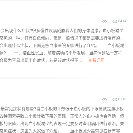
0
414
出现什么症状?很多慢性疾病威胁着人们的身体健康，血小板减少
常见的一种，其有自愈倾向，但是一般情况下都是需要进行治疗的，
少会出现什么症状，下面无极血康医院专家进行了介绍。 血小板减
状? 一、溶血性贫血：随着病情的不断发展，当病情到达一定程
会极为容易出现出血症状，若是该症状得不...
查看详细
0
318
常见症状有哪些?当血小板的计数低于血小板的下限值就是血小板
各种因素导致血小板计数下降的表现，正常人的血小板也会浮动，但
板的限值，出现血小板减少的表现一定要及时查明病因进行诊治，关
的常见症状，这里为大家做了介绍。 血小板减少最常见症状有哪