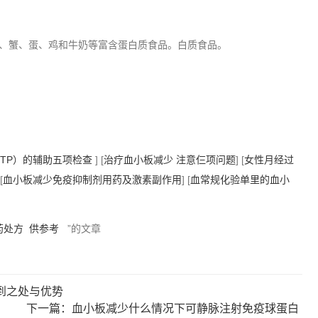
、蟹、蛋、鸡和牛奶等富含蛋白质食品。白质食品。
ITP）的辅助五项检查
] [
治疗血小板减少 注意仨项问题
] [
女性月经过
[
血小板减少免疫抑制剂用药及激素副作用
] [
血常规化验单里的血小
药处方
供参考
”的文章
到之处与优势
下一篇：血小板减少什么情况下可静脉注射免疫球蛋白