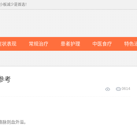
小板减少是首选！
症状表现
常规治疗
患者护理
中医食疗
特色
参考
0
614
络脉则血外溢。
。