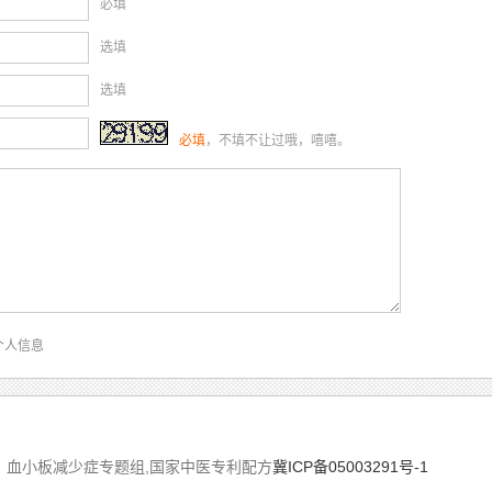
必填
选填
选填
必填
，不填不让过哦，嘻嘻。
个人信息
医治疗网，血小板减少症专题组,国家中医专利配方
冀ICP备05003291号-1