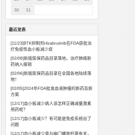
30
31
最近发表
[11/23]
BTK抑制剂rilzabrutinib在FDA获批治
疗免疫性血小板减少症
[02/08]
新版医保药品目录落地，治疗肺癌新
药纳入报销
[02/06]
新版医保药品目录在全国各地陆续落
地！
[02/05]
2024年FDA批准血液肿瘤的新药及新
方案
[12/17]
血小板减少病人该怎样正确减量激素
用药呢？
[12/17]
血小板减少？有可能是免疫系统出了
问题
[12/17]
血小板减少竟与幽门螺旋杆菌有关，