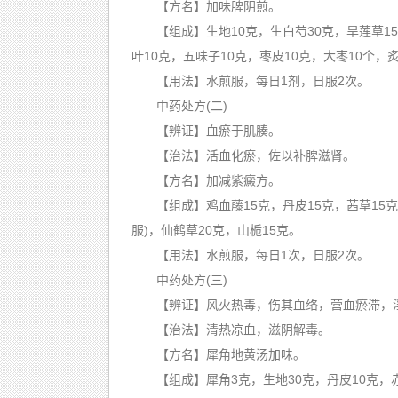
【方名】加味脾阴煎。
【组成】生地10克，生白芍30克，旱莲草15克
叶10克，五味子10克，枣皮10克，大枣10个，
【用法】水煎服，每日1剂，日服2次。
中药处方(二)
【辨证】血瘀于肌腠。
【治法】活血化瘀，佐以补脾滋肾。
【方名】加减紫癜方。
【组成】鸡血藤15克，丹皮15克，茜草15克，
服)，仙鹤草20克，山栀15克。
【用法】水煎服，每日1次，日服2次。
中药处方(三)
【辨证】风火热毒，伤其血络，营血瘀滞，
【治法】清热凉血，滋阴解毒。
【方名】犀角地黄汤加味。
【组成】犀角3克，生地30克，丹皮10克，赤芍