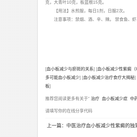
克，大青叶10克，板蓝根15克。
【用法】水煎服，每日1剂，日服2次。
注意事项：禁烟、酒、辛、辣。 禁食鱼、虾
[
血小板减少与瘀斑的关系
] [
血小板减少性紫癜（
多可能血小板减少
] [
血小板减少治疗食疗大揭秘
] 
板
]
推荐您阅读更多有关于“
治疗
血小板减少症
中
请填写你的在线分享代码
上一篇：中医治疗血小板减少性紫癜的独