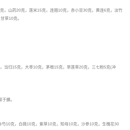
，山药20克，莲米15克，连翘10克，赤小豆30克，黄连6克，淡竹
炙甘草10克。
当归15克，大枣10克，茅根15克，旱莲草20克，三七粉5克(冲
淫于腠。
10克，白薇10克，紫草10克，知母10克，沙参10克，生槐花30